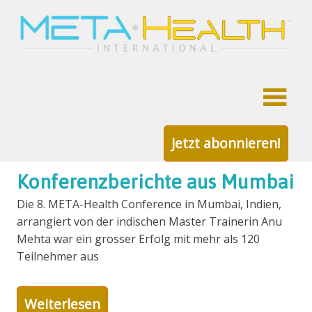
META-
die
Gesundheit
deutsche
META-
Zum
Health
Inhalt
Schlagwort:
Ute Hirth
Community
Jetzt abonnieren!
springen
Konferenzberichte aus Mumbai
Die 8. META-Health Conference in Mumbai, Indien,
arrangiert von der indischen Master Trainerin Anu
Mehta war ein grosser Erfolg mit mehr als 120
Teilnehmer aus
Weiterlesen