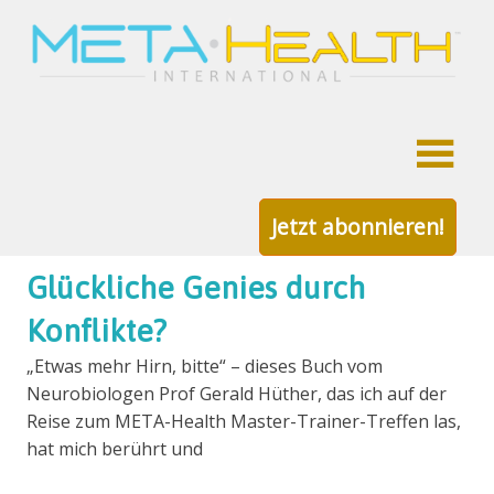
META-
die
Gesundheit
deutsche
META-
Zum
Health
Inhalt
Schlagwort:
Selbstvertrauen
Community
Jetzt abonnieren!
springen
Glückliche Genies durch
Konflikte?
„Etwas mehr Hirn, bitte“ – dieses Buch vom
Neurobiologen Prof Gerald Hüther, das ich auf der
Reise zum META-Health Master-Trainer-Treffen las,
hat mich berührt und